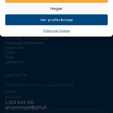
Negar
Ver preferências
NAVEGAÇÃO
Política de Cookies
Início
Formação Especializada
Formação Financiada
Sobre Nós
FAQs
Blog
Contactos
CONTACTO
Rua de Barros nº 101 – Gualtar 4710-058
Braga
Portugal
253 603 100
gti.portugal@gti.pt