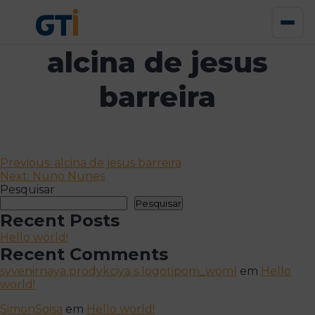
alcina de jesus
barreira
Navegação
Previous:
alcina de jesus barreira
Next:
Nuno Nunes
de
Pesquisar
artigos
Pesquisar
Recent Posts
Hello world!
Recent Comments
syvenirnaya prodykciya s logotipom_woml
em
Hello
world!
SimonSoisa
em
Hello world!