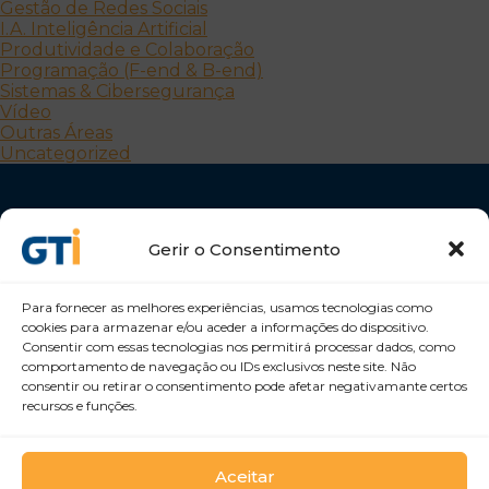
Gestão de Redes Sociais
I.A. Inteligência Artificial
Produtividade e Colaboração
Programação (F-end & B-end)
Sistemas & Cibersegurança
Vídeo
Outras Áreas
Uncategorized
Gerir o Consentimento
Para fornecer as melhores experiências, usamos tecnologias como
cookies para armazenar e/ou aceder a informações do dispositivo.
Desenvolvemos Pessoas e Organizações
Consentir com essas tecnologias nos permitirá processar dados, como
GTI Portugal – Formação Profissional, S.A.
comportamento de navegação ou IDs exclusivos neste site. Não
consentir ou retirar o consentimento pode afetar negativamante certos
recursos e funções.
Aceitar