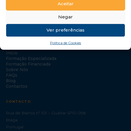
Aceitar
Negar
Ver preferências
NAVEGAÇÃO
Política de Cookies
Início
Formação Especializada
Formação Financiada
Sobre Nós
FAQs
Blog
Contactos
CONTACTO
Rua de Barros nº 101 – Gualtar 4710-058
Braga
Portugal