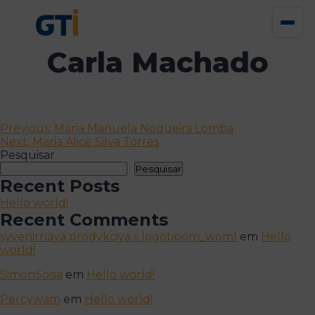
Carla Machado
Navegação
Previous:
Maria Manuela Nogueira Lomba
Next:
Maria Alice Silva Torres
de
Pesquisar
artigos
Pesquisar
Recent Posts
Hello world!
Recent Comments
syvenirnaya prodykciya s logotipom_woml
em
Hello
world!
SimonSoisa
em
Hello world!
Percywam
em
Hello world!