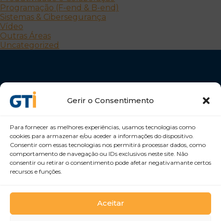
Programação (F-end & B-end)
Sistemas & Cibersegurança
Vídeo
Outras Áreas
Uncategorized
Gerir o Consentimento
Para fornecer as melhores experiências, usamos tecnologias como
Desenvolvemos Pessoas e Organizações
cookies para armazenar e/ou aceder a informações do dispositivo.
GTI Portugal – Formação Profissional, S.A.
Consentir com essas tecnologias nos permitirá processar dados, como
comportamento de navegação ou IDs exclusivos neste site. Não
consentir ou retirar o consentimento pode afetar negativamante certos
recursos e funções.
Aceitar