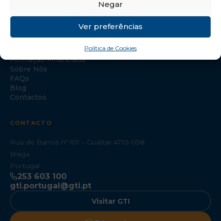
Negar
NAVEGAÇÃO
Ver preferências
Início
Política de Cookies
Formação Especializada
Formação Financiada
Sobre Nós
FAQs
Blog
Contactos
CONTACTO
Rua de Barros nº 101 – Gualtar 4710-058
Braga
Portugal
253 603 100
gti.portugal@gti.pt
Visitar GTI