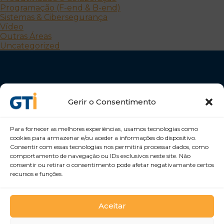
Programação (F-end & B-end)
Sistemas & Cibersegurança
Vídeo
Outras Áreas
Uncategorized
Gerir o Consentimento
Para fornecer as melhores experiências, usamos tecnologias como
Desenvolvemos Pessoas e Organizações
cookies para armazenar e/ou aceder a informações do dispositivo.
GTI Portugal – Formação Profissional, S.A.
Consentir com essas tecnologias nos permitirá processar dados, como
comportamento de navegação ou IDs exclusivos neste site. Não
consentir ou retirar o consentimento pode afetar negativamante certos
recursos e funções.
Aceitar