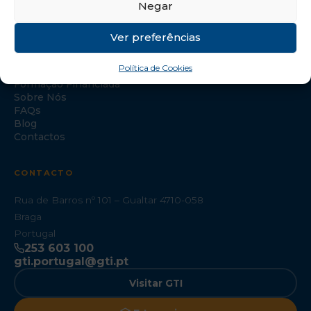
Negar
NAVEGAÇÃO
Ver preferências
Início
Política de Cookies
Formação Especializada
Formação Financiada
Sobre Nós
FAQs
Blog
Contactos
CONTACTO
Rua de Barros nº 101 – Gualtar 4710-058
Braga
Portugal
253 603 100
gti.portugal@gti.pt
Visitar GTI