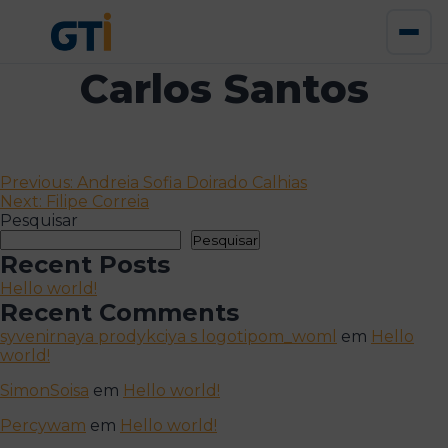
Carlos Santos
Navegação
Previous:
Andreia Sofia Doirado Calhias
Next:
Filipe Correia
de
Pesquisar
artigos
Pesquisar
Recent Posts
Hello world!
Recent Comments
syvenirnaya prodykciya s logotipom_woml
em
Hello
world!
SimonSoisa
em
Hello world!
Percywam
em
Hello world!