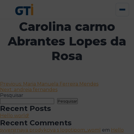
Carolina carmo
Abrantes Lopes da
Rosa
Navegação
Previous:
Maria Manuela Ferreira Mendes
Next:
andreia fernandes
de
Pesquisar
artigos
Pesquisar
Recent Posts
Hello world!
Recent Comments
syvenirnaya prodykciya s logotipom_woml
em
Hello