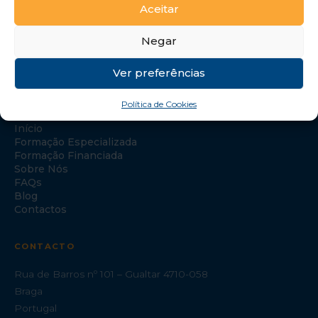
Aceitar
Negar
Ver preferências
NAVEGAÇÃO
Política de Cookies
Início
Formação Especializada
Formação Financiada
Sobre Nós
FAQs
Blog
Contactos
CONTACTO
Rua de Barros nº 101 – Gualtar 4710-058
Braga
Portugal