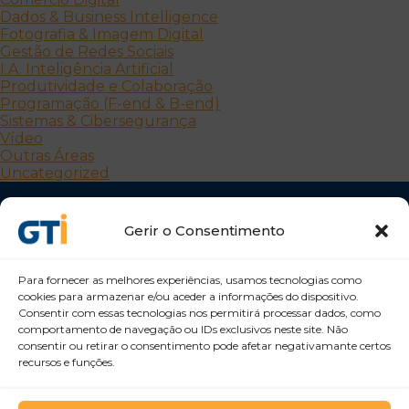
Dados & Business Intelligence
Fotografia & Imagem Digital
Gestão de Redes Sociais
I.A. Inteligência Artificial
Produtividade e Colaboração
Programação (F-end & B-end)
Sistemas & Cibersegurança
Vídeo
Outras Áreas
Uncategorized
Gerir o Consentimento
Para fornecer as melhores experiências, usamos tecnologias como
cookies para armazenar e/ou aceder a informações do dispositivo.
Consentir com essas tecnologias nos permitirá processar dados, como
Desenvolvemos Pessoas e Organizações
comportamento de navegação ou IDs exclusivos neste site. Não
consentir ou retirar o consentimento pode afetar negativamante certos
GTI Portugal – Formação Profissional, S.A.
recursos e funções.