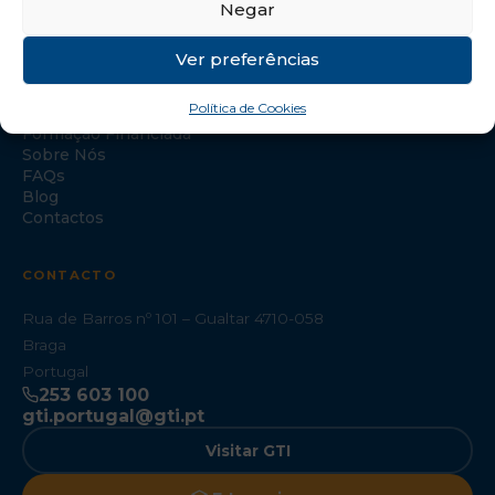
Negar
NAVEGAÇÃO
Ver preferências
Início
Política de Cookies
Formação Especializada
Formação Financiada
Sobre Nós
FAQs
Blog
Contactos
CONTACTO
Rua de Barros nº 101 – Gualtar 4710-058
Braga
Portugal
253 603 100
gti.portugal@gti.pt
Visitar GTI