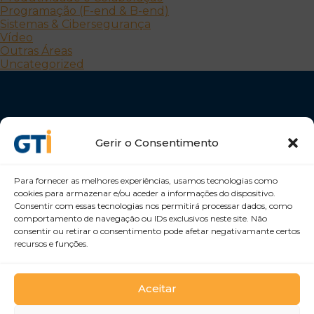
Programação (F-end & B-end)
Sistemas & Cibersegurança
Vídeo
Outras Áreas
Uncategorized
Gerir o Consentimento
Para fornecer as melhores experiências, usamos tecnologias como
Desenvolvemos Pessoas e Organizações
cookies para armazenar e/ou aceder a informações do dispositivo.
GTI Portugal – Formação Profissional, S.A.
Consentir com essas tecnologias nos permitirá processar dados, como
comportamento de navegação ou IDs exclusivos neste site. Não
consentir ou retirar o consentimento pode afetar negativamante certos
recursos e funções.
Aceitar