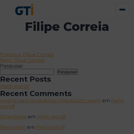
Filipe Correia
Navegação
Previous:
Filipe Correia
Next:
Filipe Correia
de
Pesquisar
artigos
Pesquisar
Recent Posts
Hello world!
Recent Comments
syvenirnaya prodykciya s logotipom_woml
em
Hello
world!
SimonSoisa
em
Hello world!
Percywam
em
Hello world!