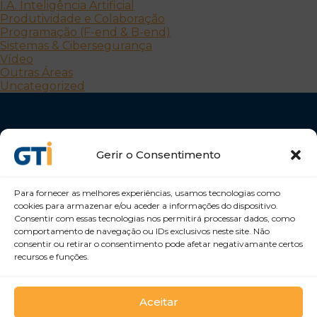
I.A. Inteligência Artificial
Produtividade e Colaboração
Programação (F-end & B-end)
Sistemas & Cibersegurança
Vídeo
Outras Áreas
Uncategorized
Gerir o Consentimento
Para fornecer as melhores experiências, usamos tecnologias como
Desenvolvemos Pessoas e Organizações
cookies para armazenar e/ou aceder a informações do dispositivo.
Consentir com essas tecnologias nos permitirá processar dados, como
GTI Portugal – Formação Profissional, S.A.
comportamento de navegação ou IDs exclusivos neste site. Não
consentir ou retirar o consentimento pode afetar negativamante certos
recursos e funções.
Aceitar