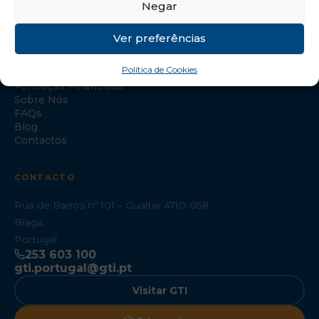
Negar
NAVEGAÇÃO
Ver preferências
Início
Política de Cookies
Formação Especializada
Formação Financiada
Sobre Nós
FAQs
Blog
Contactos
CONTACTO
Rua de Barros nº 101 – Gualtar 4710-058
Braga
Portugal
253 603 100
gti.portugal@gti.pt
Visitar GTI