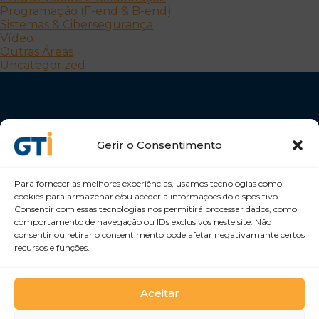
Programação (F-end & B-end)
Sistemas & Cibersegurança
Vídeo
Outras Áreas
Uncategorized
Gerir o Consentimento
Para fornecer as melhores experiências, usamos tecnologias como
Desenvolvemos Pessoas e Organizações
cookies para armazenar e/ou aceder a informações do dispositivo.
GTI Portugal – Formação Profissional, S.A.
Consentir com essas tecnologias nos permitirá processar dados, como
comportamento de navegação ou IDs exclusivos neste site. Não
consentir ou retirar o consentimento pode afetar negativamante certos
recursos e funções.
Aceitar