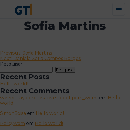
Sofia Martins
Navegação
Previous:
Sofia Martins
Next:
Daniela Sofia Campos Borges
de
Pesquisar
artigos
Pesquisar
Recent Posts
Hello world!
Recent Comments
syvenirnaya prodykciya s logotipom_woml
em
Hello
world!
SimonSoisa
em
Hello world!
Percywam
em
Hello world!