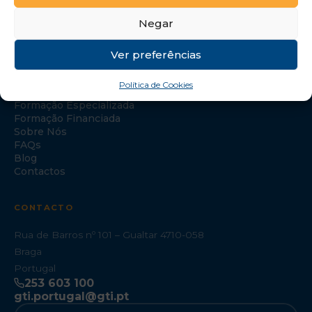
Negar
Ver preferências
NAVEGAÇÃO
Política de Cookies
Início
Formação Especializada
Formação Financiada
Sobre Nós
FAQs
Blog
Contactos
CONTACTO
Rua de Barros nº 101 – Gualtar 4710-058
Braga
Portugal
253 603 100
gti.portugal@gti.pt