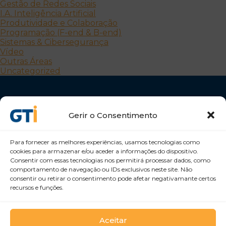
Gestão de Redes Sociais
I.A. Inteligência Artificial
Produtividade e Colaboração
Programação (F-end & B-end)
Sistemas & Cibersegurança
Vídeo
Outras Áreas
Uncategorized
Gerir o Consentimento
Para fornecer as melhores experiências, usamos tecnologias como
cookies para armazenar e/ou aceder a informações do dispositivo.
Desenvolvemos Pessoas e Organizações
Consentir com essas tecnologias nos permitirá processar dados, como
GTI Portugal – Formação Profissional, S.A.
comportamento de navegação ou IDs exclusivos neste site. Não
consentir ou retirar o consentimento pode afetar negativamante certos
recursos e funções.
Aceitar