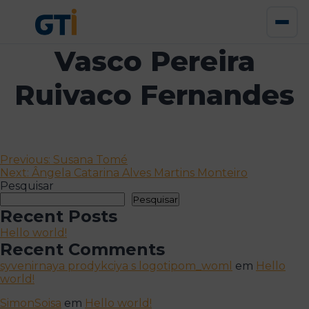
Vasco Pereira
Ruivaco Fernandes
Navegação
Previous:
Susana Tomé
Next:
Ângela Catarina Alves Martins Monteiro
de
Pesquisar
artigos
Pesquisar
Recent Posts
Hello world!
Recent Comments
syvenirnaya prodykciya s logotipom_woml
em
Hello
world!
SimonSoisa
em
Hello world!