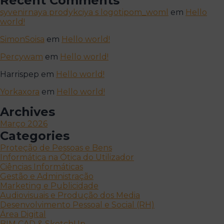
Recent Comments
syvenirnaya prodykciya s logotipom_woml
em
Hello
world!
SimonSoisa
em
Hello world!
Percywam
em
Hello world!
Harrispep
em
Hello world!
Yorkaxora
em
Hello world!
Archives
Março 2026
Categories
Proteção de Pessoas e Bens
Informática na Ótica do Utilizador
Ciências Informáticas
Gestão e Administração
Marketing e Publicidade
Audiovisuais e Produção dos Media
Desenvolvimento Pessoal e Social (RH)
Área Digital
BIM CAD & SketchUp