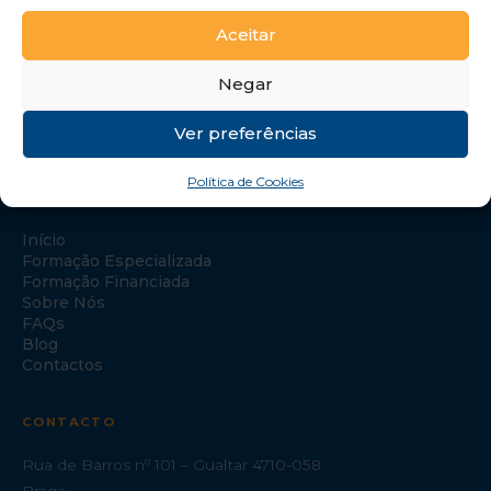
Aceitar
Negar
Ver preferências
Política de Cookies
NAVEGAÇÃO
Início
Formação Especializada
Formação Financiada
Sobre Nós
FAQs
Blog
Contactos
CONTACTO
Rua de Barros nº 101 – Gualtar 4710-058