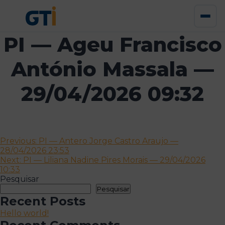
PI — Ageu Francisco
António Massala —
29/04/2026 09:32
Navegação
Previous:
PI — Antero Jorge Castro Araujo —
28/04/2026 23:53
de
Next:
PI — Liliana Nadine Pires Morais — 29/04/2026
artigos
10:33
Pesquisar
Pesquisar
Recent Posts
Hello world!