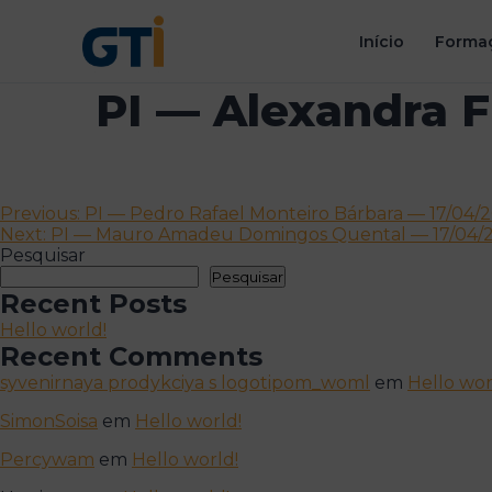
Início
Formaç
PI — Alexandra F
Navegação
Previous:
PI — Pedro Rafael Monteiro Bárbara — 17/04/
Next:
PI — Mauro Amadeu Domingos Quental — 17/04/2
de
Pesquisar
artigos
Pesquisar
Recent Posts
Hello world!
Recent Comments
syvenirnaya prodykciya s logotipom_woml
em
Hello wor
SimonSoisa
em
Hello world!
Percywam
em
Hello world!