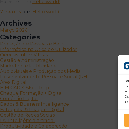
Harrispep
em
Hello world!
Yorkaxora
em
Hello world!
Archives
Março 2026
Categories
Proteção de Pessoas e Bens
Informática na Ótica do Utilizador
Ciências Informáticas
Gestão e Administração
Marketing e Publicidade
Audiovisuais e Produção dos Media
Desenvolvimento Pessoal e Social (RH)
Par
Área Digital
arm
BIM CAD & SketchUp
tec
Cheque Formação + Digital
IDs
Comércio Digital
neg
Dados & Business Intelligence
Fotografia & Imagem Digital
Gestão de Redes Sociais
I.A. Inteligência Artificial
Produtividade e Colaboração