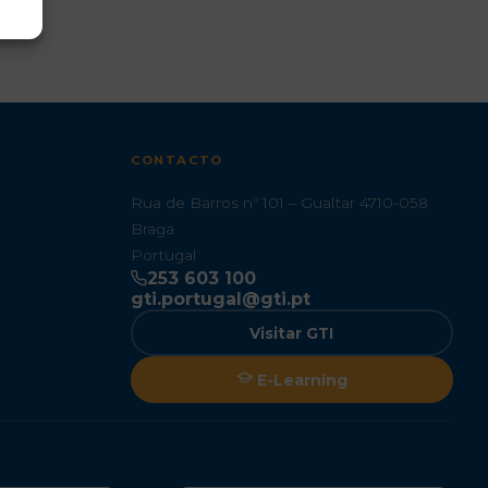
CONTACTO
Rua de Barros nº 101 – Gualtar 4710-058
Braga
Portugal
253 603 100
gti.portugal@gti.pt
Visitar GTI
E-Learning