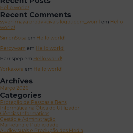
Recent Posts
Hello world!
Recent Comments
syvenirnaya prodykciya s logotipom_woml
em
Hello
world!
SimonSoisa
em
Hello world!
Percywam
em
Hello world!
Harrispep
em
Hello world!
Yorkaxora
em
Hello world!
Archives
Março 2026
Categories
Proteção de Pessoas e Bens
Informática na Ótica do Utilizador
Ciências Informáticas
Gestão e Administração
Marketing e Publicidade
Audiovisuais e Produção dos Media