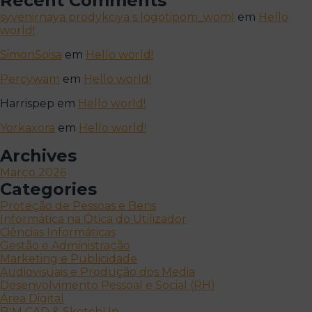
Recent Comments
syvenirnaya prodykciya s logotipom_woml
em
Hello
world!
SimonSoisa
em
Hello world!
Percywam
em
Hello world!
Harrispep
em
Hello world!
Yorkaxora
em
Hello world!
Archives
Março 2026
Categories
Proteção de Pessoas e Bens
Informática na Ótica do Utilizador
Ciências Informáticas
Gestão e Administração
Marketing e Publicidade
Audiovisuais e Produção dos Media
Desenvolvimento Pessoal e Social (RH)
Área Digital
BIM CAD & SketchUp