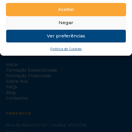
Aceitar
Negar
Ver preferências
Política de Cookies
NAVEGAÇÃO
Início
Formação Especializada
Formação Financiada
Sobre Nós
FAQs
Blog
Contactos
CONTACTO
Rua de Barros nº 101 – Gualtar 4710-058