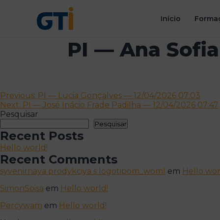
Início
Formaç
PI — Ana Sofi
Navegação
Previous:
PI — Lucia Gonçalves — 12/04/2026 07:03
Next:
PI — José Inácio Frade Padilha — 12/04/2026 07:47
de
Pesquisar
artigos
Pesquisar
Recent Posts
Hello world!
Recent Comments
syvenirnaya prodykciya s logotipom_woml
em
Hello wor
SimonSoisa
em
Hello world!
Percywam
em
Hello world!