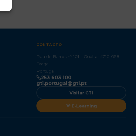
CONTACTO
Rua de Barros nº 101 – Gualtar 4710-058
Braga
Portugal
253 603 100
gti.portugal@gti.pt
Visitar GTI
E-Learning