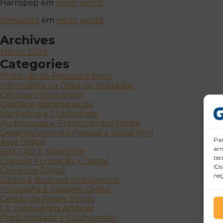
Harrispep
em
Hello world!
Yorkaxora
em
Hello world!
Archives
Março 2026
Categories
Proteção de Pessoas e Bens
Informática na Ótica do Utilizador
Ciências Informáticas
Gestão e Administração
Marketing e Publicidade
Audiovisuais e Produção dos Media
Desenvolvimento Pessoal e Social (RH)
Par
Área Digital
arm
BIM CAD & SketchUp
tec
Cheque Formação + Digital
IDs
Comércio Digital
neg
Dados & Business Intelligence
Fotografia & Imagem Digital
Gestão de Redes Sociais
I.A. Inteligência Artificial
Produtividade e Colaboração