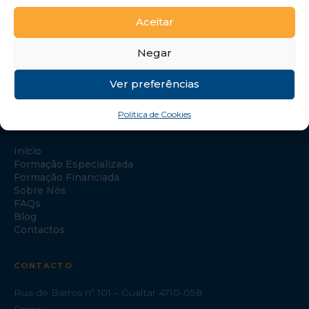
Aceitar
Negar
Ver preferências
Política de Cookies
NAVEGAÇÃO
Início
Formação Especializada
Formação Financiada
Sobre Nós
FAQs
Blog
Contactos
CONTACTO
Rua de Barros nº 101 – Gualtar 4710-058