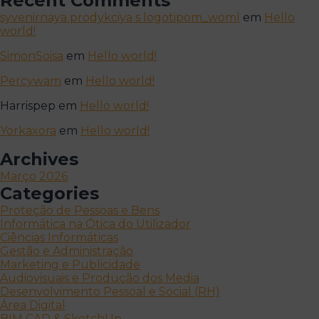
Recent Comments
syvenirnaya prodykciya s logotipom_woml
em
Hello
world!
SimonSoisa
em
Hello world!
Percywam
em
Hello world!
Harrispep
em
Hello world!
Yorkaxora
em
Hello world!
Archives
Março 2026
Categories
Proteção de Pessoas e Bens
Informática na Ótica do Utilizador
Ciências Informáticas
Gestão e Administração
Marketing e Publicidade
Audiovisuais e Produção dos Media
Desenvolvimento Pessoal e Social (RH)
Área Digital
BIM CAD & SketchUp