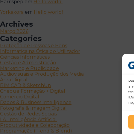
Harrispep
em
Hello world!
Yorkaxora
em
Hello world!
Archives
Março 2026
Categories
Proteção de Pessoas e Bens
Informática na Ótica do Utilizador
Ciências Informáticas
Gestão e Administração
Marketing e Publicidade
Audiovisuais e Produção dos Media
Área Digital
Par
BIM CAD & SketchUp
arm
Cheque Formação + Digital
tec
Comércio Digital
IDs
Dados & Business Intelligence
neg
Fotografia & Imagem Digital
Gestão de Redes Sociais
I.A. Inteligência Artificial
Produtividade e Colaboração
Programação (F-end & B-end)