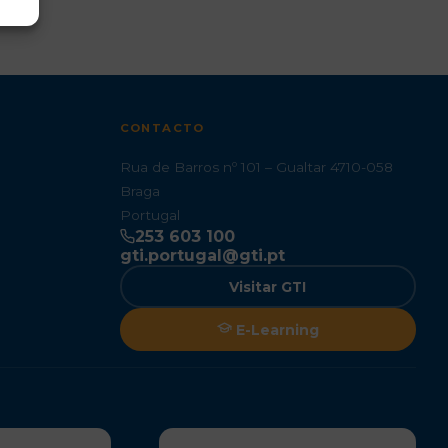
CONTACTO
Rua de Barros nº 101 – Gualtar 4710-058
Braga
Portugal
253 603 100
gti.portugal@gti.pt
Visitar GTI
E-Learning