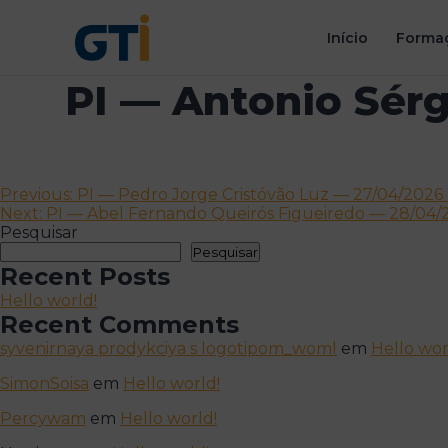
Início
Formaç
PI — Antonio Sér
Navegação
Previous:
PI — Pedro Jorge Cristóvão Luz — 27/04/2026 
Next:
PI — Abel Fernando Queirós Figueiredo — 28/04/
de
Pesquisar
artigos
Pesquisar
Recent Posts
Hello world!
Recent Comments
syvenirnaya prodykciya s logotipom_woml
em
Hello wor
SimonSoisa
em
Hello world!
Percywam
em
Hello world!