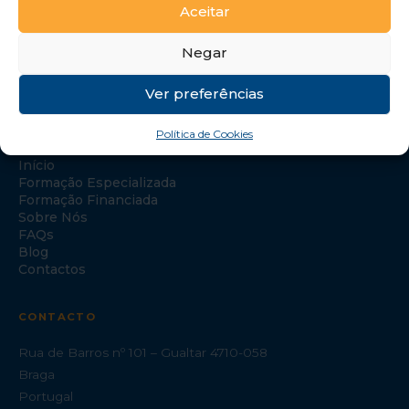
Aceitar
Negar
Ver preferências
NAVEGAÇÃO
Política de Cookies
Início
Formação Especializada
Formação Financiada
Sobre Nós
FAQs
Blog
Contactos
CONTACTO
Rua de Barros nº 101 – Gualtar 4710-058
Braga
Portugal