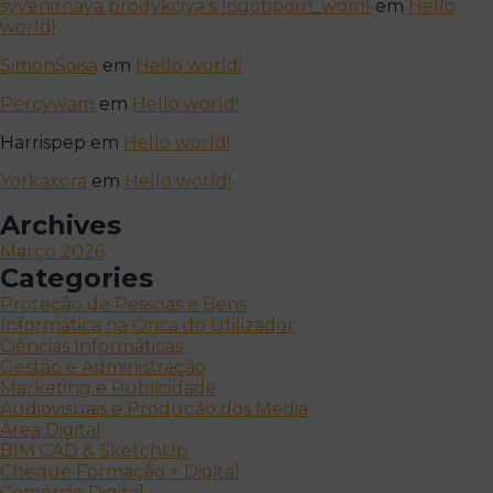
syvenirnaya prodykciya s logotipom_woml
em
Hello
world!
SimonSoisa
em
Hello world!
Percywam
em
Hello world!
Harrispep
em
Hello world!
Yorkaxora
em
Hello world!
Archives
Março 2026
Categories
Proteção de Pessoas e Bens
Informática na Ótica do Utilizador
Ciências Informáticas
Gestão e Administração
Marketing e Publicidade
Audiovisuais e Produção dos Media
Área Digital
BIM CAD & SketchUp
Cheque Formação + Digital
Comércio Digital