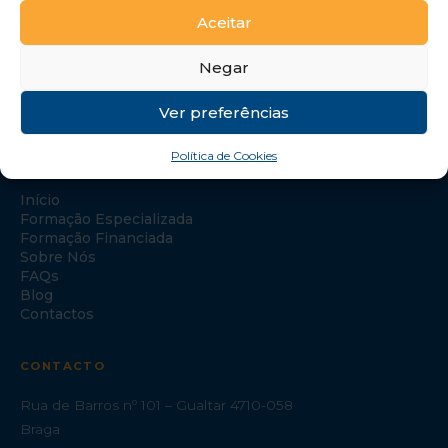
Aceitar
Negar
Ver preferências
Política de Cookies
NAVEGAÇÃO
Início
Formação Especializada
Formação Financiada
Sobre Nós
FAQs
Blog
Contactos
CONTACTO
Rua de Barros nº 101 – Gualtar 4710-058
Braga