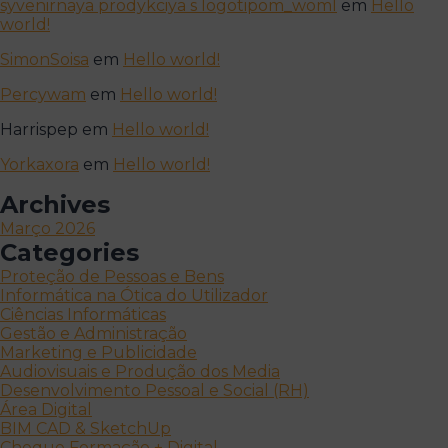
syvenirnaya prodykciya s logotipom_woml
em
Hello
world!
SimonSoisa
em
Hello world!
Percywam
em
Hello world!
Harrispep
em
Hello world!
Yorkaxora
em
Hello world!
Archives
Março 2026
Categories
Proteção de Pessoas e Bens
Informática na Ótica do Utilizador
Ciências Informáticas
Gestão e Administração
Marketing e Publicidade
Audiovisuais e Produção dos Media
Desenvolvimento Pessoal e Social (RH)
Área Digital
BIM CAD & SketchUp
Cheque Formação + Digital