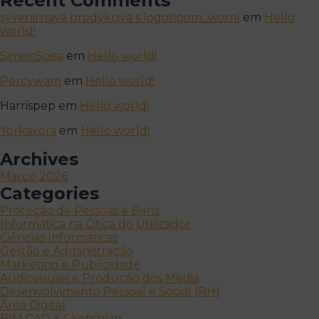
Recent Comments
syvenirnaya prodykciya s logotipom_woml
em
Hello
world!
SimonSoisa
em
Hello world!
Percywam
em
Hello world!
Harrispep
em
Hello world!
Yorkaxora
em
Hello world!
Archives
Março 2026
Categories
Proteção de Pessoas e Bens
Informática na Ótica do Utilizador
Ciências Informáticas
Gestão e Administração
Marketing e Publicidade
Audiovisuais e Produção dos Media
Desenvolvimento Pessoal e Social (RH)
Área Digital
BIM CAD & SketchUp