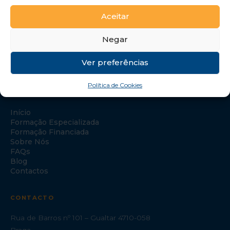
Aceitar
Negar
Ver preferências
Política de Cookies
NAVEGAÇÃO
Início
Formação Especializada
Formação Financiada
Sobre Nós
FAQs
Blog
Contactos
CONTACTO
Rua de Barros nº 101 – Gualtar 4710-058