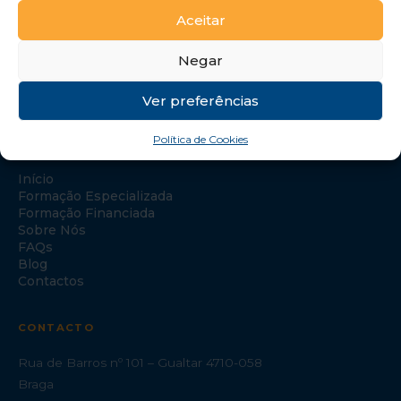
Aceitar
Negar
Ver preferências
Política de Cookies
NAVEGAÇÃO
Início
Formação Especializada
Formação Financiada
Sobre Nós
FAQs
Blog
Contactos
CONTACTO
Rua de Barros nº 101 – Gualtar 4710-058
Braga