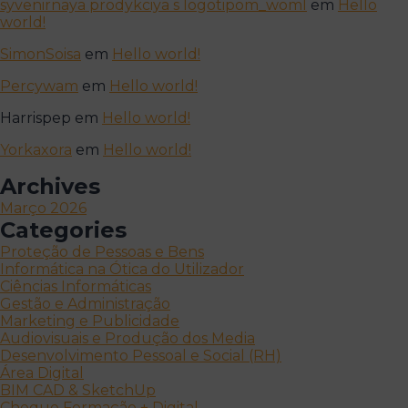
syvenirnaya prodykciya s logotipom_woml
em
Hello
world!
SimonSoisa
em
Hello world!
Percywam
em
Hello world!
Harrispep
em
Hello world!
Yorkaxora
em
Hello world!
Archives
Março 2026
Categories
Proteção de Pessoas e Bens
Informática na Ótica do Utilizador
Ciências Informáticas
Gestão e Administração
Marketing e Publicidade
Audiovisuais e Produção dos Media
Desenvolvimento Pessoal e Social (RH)
Área Digital
BIM CAD & SketchUp
Cheque Formação + Digital