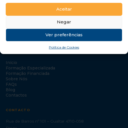
Aceitar
Negar
Ver preferências
Política de Cookies
NAVEGAÇÃO
Início
Formação Especializada
Formação Financiada
Sobre Nós
FAQs
Blog
Contactos
CONTACTO
Rua de Barros nº 101 – Gualtar 4710-058