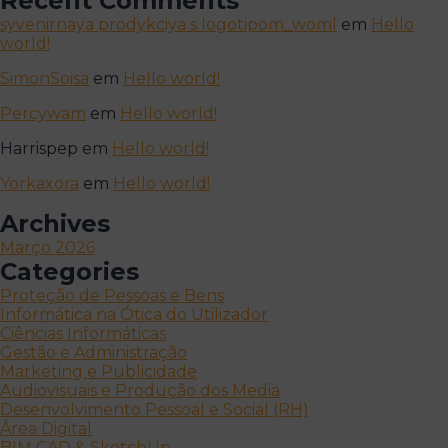
Recent Comments
syvenirnaya prodykciya s logotipom_woml
em
Hello
world!
SimonSoisa
em
Hello world!
Percywam
em
Hello world!
Harrispep
em
Hello world!
Yorkaxora
em
Hello world!
Archives
Março 2026
Categories
Proteção de Pessoas e Bens
Informática na Ótica do Utilizador
Ciências Informáticas
Gestão e Administração
Marketing e Publicidade
Audiovisuais e Produção dos Media
Desenvolvimento Pessoal e Social (RH)
Área Digital
BIM CAD & SketchUp