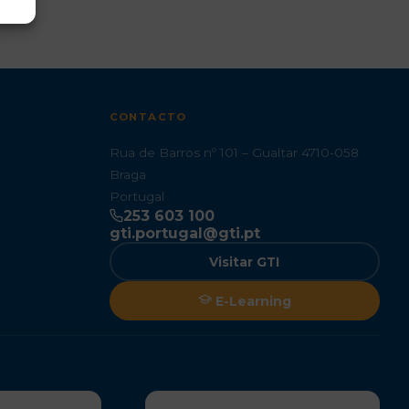
CONTACTO
Rua de Barros nº 101 – Gualtar 4710-058
Braga
Portugal
253 603 100
gti.portugal@gti.pt
Visitar GTI
E-Learning