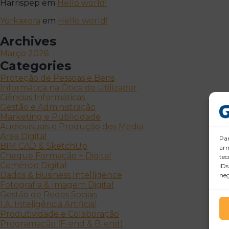
Harrispep
em
Hello world!
Yorkaxora
em
Hello world!
Archives
Março 2026
Categories
Proteção de Pessoas e Bens
Informática na Ótica do Utilizador
Ciências Informáticas
Gestão e Administração
Marketing e Publicidade
Audiovisuais e Produção dos Media
Área Digital
Par
BIM CAD & SketchUp
arm
Cheque Formação + Digital
tec
Comércio Digital
IDs
Dados & Business Intelligence
neg
Fotografia & Imagem Digital
Gestão de Redes Sociais
I.A. Inteligência Artificial
Produtividade e Colaboração
Programação (F-end & B-end)