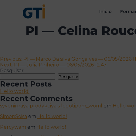
Início
Formaç
PI — Celina Rouc
Navegação
Previous:
PI — Marco Da silva Gonçalves — 06/05/2026 11
Next:
PI — Julia Pinheiro — 06/05/2026 12:47
de
Pesquisar
artigos
Pesquisar
Recent Posts
Hello world!
Recent Comments
syvenirnaya prodykciya s logotipom_woml
em
Hello wor
SimonSoisa
em
Hello world!
Percywam
em
Hello world!