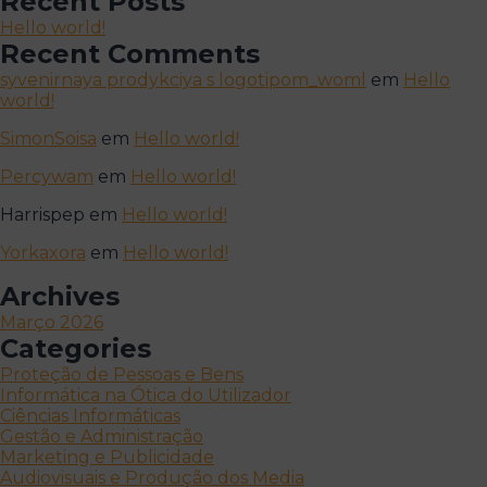
Recent Posts
Hello world!
Recent Comments
syvenirnaya prodykciya s logotipom_woml
em
Hello
world!
SimonSoisa
em
Hello world!
Percywam
em
Hello world!
Harrispep
em
Hello world!
Yorkaxora
em
Hello world!
Archives
Março 2026
Categories
Proteção de Pessoas e Bens
Informática na Ótica do Utilizador
Ciências Informáticas
Gestão e Administração
Marketing e Publicidade
Audiovisuais e Produção dos Media