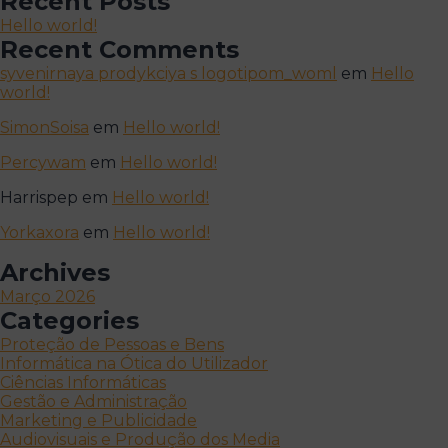
Recent Posts
Hello world!
Recent Comments
syvenirnaya prodykciya s logotipom_woml
em
Hello
world!
SimonSoisa
em
Hello world!
Percywam
em
Hello world!
Harrispep
em
Hello world!
Yorkaxora
em
Hello world!
Archives
Março 2026
Categories
Proteção de Pessoas e Bens
Informática na Ótica do Utilizador
Ciências Informáticas
Gestão e Administração
Marketing e Publicidade
Audiovisuais e Produção dos Media