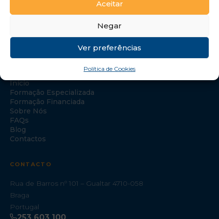
Aceitar
Negar
Ver preferências
NAVEGAÇÃO
Política de Cookies
Início
Formação Especializada
Formação Financiada
Sobre Nós
FAQs
Blog
Contactos
CONTACTO
Rua de Barros nº 101 – Gualtar 4710-058
Braga
Portugal
253 603 100