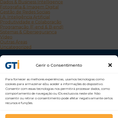
Dados & Business Intelligence
Fotografia & Imagem Digital
Gestão de Redes Sociais
I.A. Inteligência Artificial
Produtividade e Colaboração
Programação (F-end & B-end)
Sistemas & Cibersegurança
Vídeo
Outras Áreas
Uncategorized
Gerir o Consentimento
Para fornecer as melhores experiências, usamos tecnologias como
cookies para armazenar e/ou aceder a informações do dispositivo.
Consentir com essas tecnologias nos permitirá processar dados, como
Desenvolvemos Pessoas e Organizações
comportamento de navegação ou IDs exclusivos neste site. Não
GTI Portugal – Formação Profissional, S.A.
consentir ou retirar o consentimento pode afetar negativamante certos
recursos e funções.