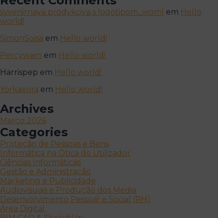
Recent Comments
syvenirnaya prodykciya s logotipom_woml
em
Hello
world!
SimonSoisa
em
Hello world!
Percywam
em
Hello world!
Harrispep
em
Hello world!
Yorkaxora
em
Hello world!
Archives
Março 2026
Categories
Proteção de Pessoas e Bens
Informática na Ótica do Utilizador
Ciências Informáticas
Gestão e Administração
Marketing e Publicidade
Audiovisuais e Produção dos Media
Desenvolvimento Pessoal e Social (RH)
Área Digital
BIM CAD & SketchUp