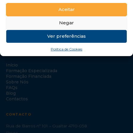
Aceitar
Negar
Ver preferências
Política de Cookies
NAVEGAÇÃO
Início
Formação Especializada
Formação Financiada
Sobre Nós
FAQs
Blog
Contactos
CONTACTO
Rua de Barros nº 101 – Gualtar 4710-058