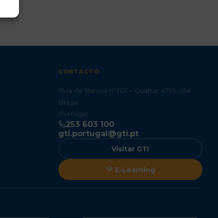
CONTACTO
Rua de Barros nº 101 – Gualtar 4710-058
Braga
Portugal
253 603 100
gti.portugal@gti.pt
Visitar GTI
E-Learning