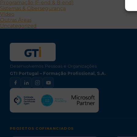
Programação (F-end & B-end)
Sistemas & Cibersegurança
Vídeo
Outras Áreas
Uncategorized
Desenvolvemos Pessoas e Organizações
GTI Portugal – Formação Profissional, S.A.
PROJETOS COFINANCIADOS