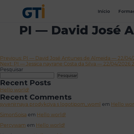
Início
Formaç
PI — David José 
Navegação
Previous:
PI — David José Antunes de Almeida — 22/04/
Next:
PI — Jessica nayrane Costa da Silva — 22/04/2026 
de
Pesquisar
artigos
Pesquisar
Recent Posts
Hello world!
Recent Comments
syvenirnaya prodykciya s logotipom_woml
em
Hello wor
SimonSoisa
em
Hello world!
Percywam
em
Hello world!