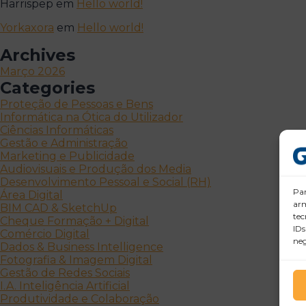
Harrispep
em
Hello world!
Yorkaxora
em
Hello world!
Archives
Março 2026
Categories
Proteção de Pessoas e Bens
Informática na Ótica do Utilizador
Ciências Informáticas
Gestão e Administração
Marketing e Publicidade
Audiovisuais e Produção dos Media
Desenvolvimento Pessoal e Social (RH)
Par
Área Digital
arm
BIM CAD & SketchUp
tec
Cheque Formação + Digital
IDs
Comércio Digital
neg
Dados & Business Intelligence
Fotografia & Imagem Digital
Gestão de Redes Sociais
I.A. Inteligência Artificial
Produtividade e Colaboração