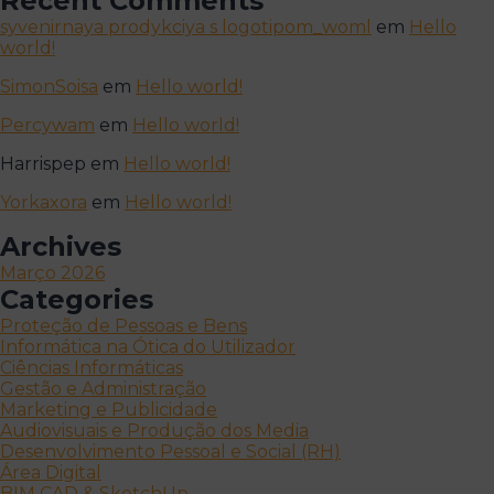
Recent Comments
syvenirnaya prodykciya s logotipom_woml
em
Hello
world!
SimonSoisa
em
Hello world!
Percywam
em
Hello world!
Harrispep
em
Hello world!
Yorkaxora
em
Hello world!
Archives
Março 2026
Categories
Proteção de Pessoas e Bens
Informática na Ótica do Utilizador
Ciências Informáticas
Gestão e Administração
Marketing e Publicidade
Audiovisuais e Produção dos Media
Desenvolvimento Pessoal e Social (RH)
Área Digital
BIM CAD & SketchUp