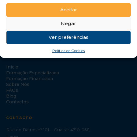
Aceitar
Negar
Ver preferências
Política de Cookies
NAVEGAÇÃO
Início
Formação Especializada
Formação Financiada
Sobre Nós
FAQs
Blog
Contactos
CONTACTO
Rua de Barros nº 101 – Gualtar 4710-058