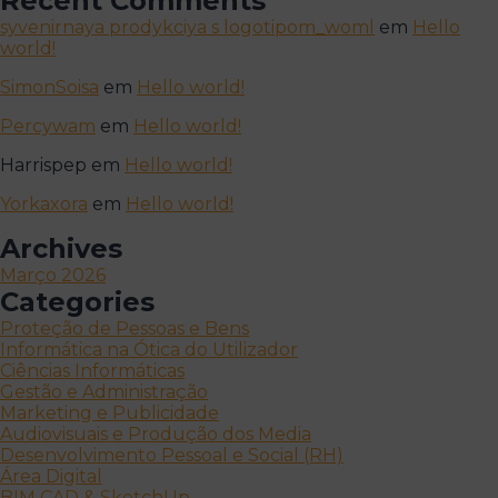
Recent Comments
syvenirnaya prodykciya s logotipom_woml
em
Hello
world!
SimonSoisa
em
Hello world!
Percywam
em
Hello world!
Harrispep
em
Hello world!
Yorkaxora
em
Hello world!
Archives
Março 2026
Categories
Proteção de Pessoas e Bens
Informática na Ótica do Utilizador
Ciências Informáticas
Gestão e Administração
Marketing e Publicidade
Audiovisuais e Produção dos Media
Desenvolvimento Pessoal e Social (RH)
Área Digital
BIM CAD & SketchUp