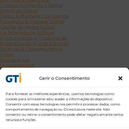
Cheque Formação + Digital
Comércio Digital
Dados & Business Intelligence
Fotografia & Imagem Digital
Gestão de Redes Sociais
I.A. Inteligência Artificial
Produtividade e Colaboração
Programação (F-end & B-end)
Sistemas & Cibersegurança
Vídeo
Outras Áreas
Uncategorized
Gerir o Consentimento
Para fornecer as melhores experiências, usamos tecnologias como
cookies para armazenar e/ou aceder a informações do dispositivo.
Consentir com essas tecnologias nos permitirá processar dados, como
comportamento de navegação ou IDs exclusivos neste site. Não
Desenvolvemos Pessoas e Organizações
consentir ou retirar o consentimento pode afetar negativamante certos
recursos e funções.
GTI Portugal – Formação Profissional, S.A.