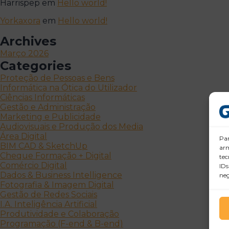
Harrispep
em
Hello world!
Yorkaxora
em
Hello world!
Archives
Março 2026
Categories
Proteção de Pessoas e Bens
Informática na Ótica do Utilizador
Ciências Informáticas
Gestão e Administração
Marketing e Publicidade
Audiovisuais e Produção dos Media
Área Digital
Par
BIM CAD & SketchUp
arm
Cheque Formação + Digital
tec
Comércio Digital
IDs
Dados & Business Intelligence
neg
Fotografia & Imagem Digital
Gestão de Redes Sociais
I.A. Inteligência Artificial
Produtividade e Colaboração
Programação (F-end & B-end)