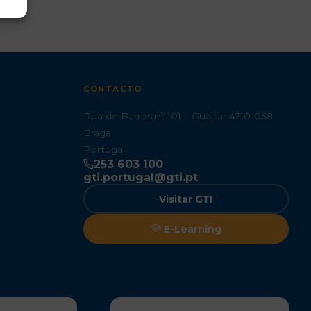
CONTACTO
Rua de Barros nº 101 – Gualtar 4710-058
Braga
Portugal
253 603 100
gti.portugal@gti.pt
Visitar GTI
E-Learning