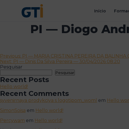
Início
Formaç
PI — Diogo Andr
Navegação
Previous:
PI — MARIA CRISTINA PEREIRA DA BALINHA O
Next:
PI — Dinis Da Silva Pereira — 30/04/2026 08:20
de
Pesquisar
artigos
Pesquisar
Recent Posts
Hello world!
Recent Comments
syvenirnaya prodykciya s logotipom_woml
em
Hello wor
SimonSoisa
em
Hello world!
Percywam
em
Hello world!