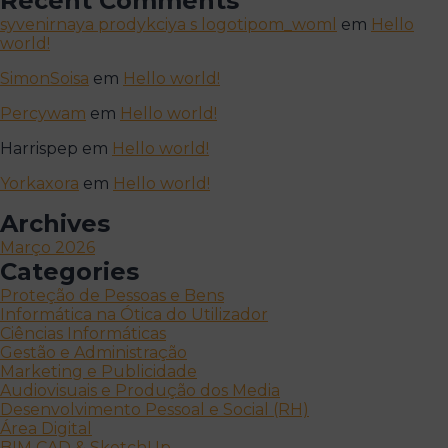
Recent Comments
syvenirnaya prodykciya s logotipom_woml
em
Hello
world!
SimonSoisa
em
Hello world!
Percywam
em
Hello world!
Harrispep
em
Hello world!
Yorkaxora
em
Hello world!
Archives
Março 2026
Categories
Proteção de Pessoas e Bens
Informática na Ótica do Utilizador
Ciências Informáticas
Gestão e Administração
Marketing e Publicidade
Audiovisuais e Produção dos Media
Desenvolvimento Pessoal e Social (RH)
Área Digital
BIM CAD & SketchUp