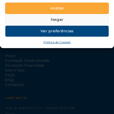
Aceitar
Negar
Ver preferências
Política de Cookies
NAVEGAÇÃO
Início
Formação Especializada
Formação Financiada
Sobre Nós
FAQs
Blog
Contactos
CONTACTO
Rua de Barros nº 101 – Gualtar 4710-058