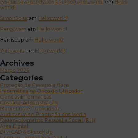
syvenirnaya prodykciya s logotipom_woml
em
Hello
world!
SimonSoisa
em
Hello world!
Percywam
em
Hello world!
Harrispep
em
Hello world!
Yorkaxora
em
Hello world!
Archives
Março 2026
Categories
Proteção de Pessoas e Bens
Informática na Ótica do Utilizador
Ciências Informáticas
Gestão e Administração
Marketing e Publicidade
Audiovisuais e Produção dos Media
Desenvolvimento Pessoal e Social (RH)
Área Digital
BIM CAD & SketchUp
Cheque Formação + Digital