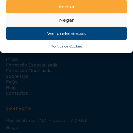
Aceitar
Negar
Ver preferências
Política de Cookies
NAVEGAÇÃO
Início
Formação Especializada
Formação Financiada
Sobre Nós
FAQs
Blog
Contactos
CONTACTO
Rua de Barros nº 101 – Gualtar 4710-058
Braga