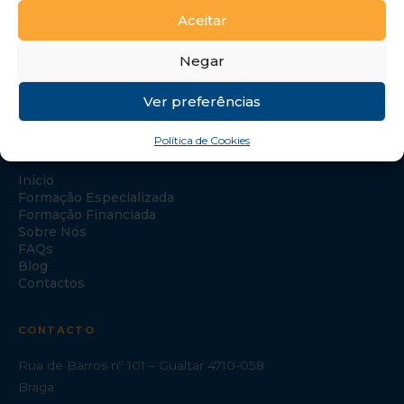
Aceitar
Negar
Ver preferências
Política de Cookies
NAVEGAÇÃO
Início
Formação Especializada
Formação Financiada
Sobre Nós
FAQs
Blog
Contactos
CONTACTO
Rua de Barros nº 101 – Gualtar 4710-058
Braga