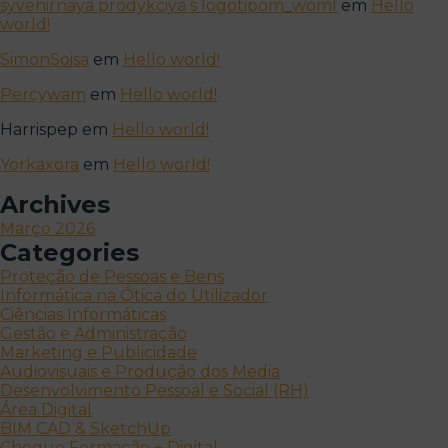
syvenirnaya prodykciya s logotipom_woml
em
Hello
world!
SimonSoisa
em
Hello world!
Percywam
em
Hello world!
Harrispep
em
Hello world!
Yorkaxora
em
Hello world!
Archives
Março 2026
Categories
Proteção de Pessoas e Bens
Informática na Ótica do Utilizador
Ciências Informáticas
Gestão e Administração
Marketing e Publicidade
Audiovisuais e Produção dos Media
Desenvolvimento Pessoal e Social (RH)
Área Digital
BIM CAD & SketchUp
Cheque Formação + Digital