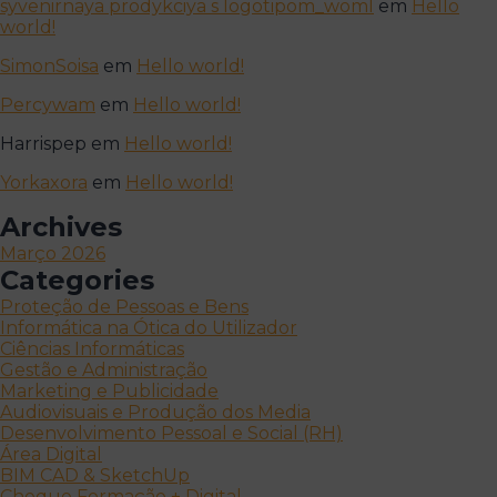
syvenirnaya prodykciya s logotipom_woml
em
Hello
world!
SimonSoisa
em
Hello world!
Percywam
em
Hello world!
Harrispep
em
Hello world!
Yorkaxora
em
Hello world!
Archives
Março 2026
Categories
Proteção de Pessoas e Bens
Informática na Ótica do Utilizador
Ciências Informáticas
Gestão e Administração
Marketing e Publicidade
Audiovisuais e Produção dos Media
Desenvolvimento Pessoal e Social (RH)
Área Digital
BIM CAD & SketchUp
Cheque Formação + Digital