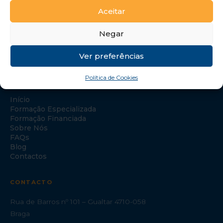
Aceitar
Negar
Ver preferências
Política de Cookies
NAVEGAÇÃO
Início
Formação Especializada
Formação Financiada
Sobre Nós
FAQs
Blog
Contactos
CONTACTO
Rua de Barros nº 101 – Gualtar 4710-058
Braga