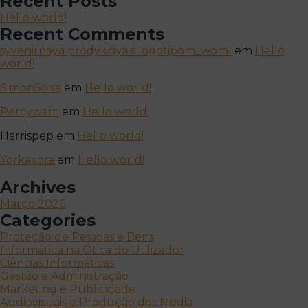
Recent Posts
Hello world!
Recent Comments
syvenirnaya prodykciya s logotipom_woml
em
Hello
world!
SimonSoisa
em
Hello world!
Percywam
em
Hello world!
Harrispep
em
Hello world!
Yorkaxora
em
Hello world!
Archives
Março 2026
Categories
Proteção de Pessoas e Bens
Informática na Ótica do Utilizador
Ciências Informáticas
Gestão e Administração
Marketing e Publicidade
Audiovisuais e Produção dos Media