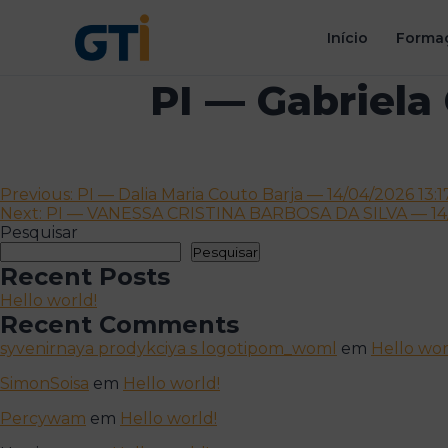
Início
Formaç
PI — Gabriela
Navegação
Previous:
PI — Dalia Maria Couto Barja — 14/04/2026 13:1
Next:
PI — VANESSA CRISTINA BARBOSA DA SILVA — 14/
de
Pesquisar
artigos
Pesquisar
Recent Posts
Hello world!
Recent Comments
syvenirnaya prodykciya s logotipom_woml
em
Hello wor
SimonSoisa
em
Hello world!
Percywam
em
Hello world!