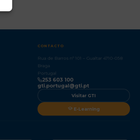
CONTACTO
Rua de Barros nº 101 – Gualtar 4710-058
Braga
Portugal
253 603 100
gti.portugal@gti.pt
Visitar GTI
E-Learning