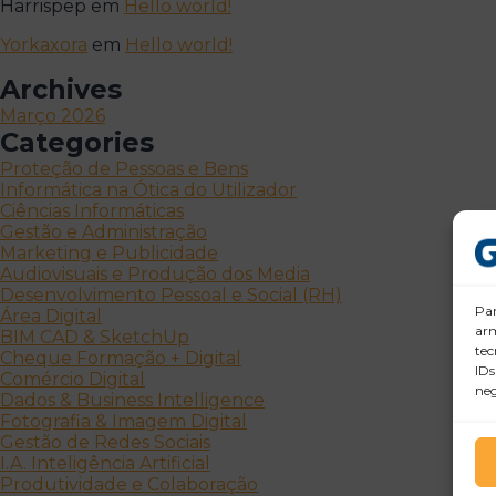
Harrispep
em
Hello world!
Yorkaxora
em
Hello world!
Archives
Março 2026
Categories
Proteção de Pessoas e Bens
Informática na Ótica do Utilizador
Ciências Informáticas
Gestão e Administração
Marketing e Publicidade
Audiovisuais e Produção dos Media
Desenvolvimento Pessoal e Social (RH)
Par
Área Digital
arm
BIM CAD & SketchUp
tec
Cheque Formação + Digital
IDs
Comércio Digital
neg
Dados & Business Intelligence
Fotografia & Imagem Digital
Gestão de Redes Sociais
I.A. Inteligência Artificial
Produtividade e Colaboração