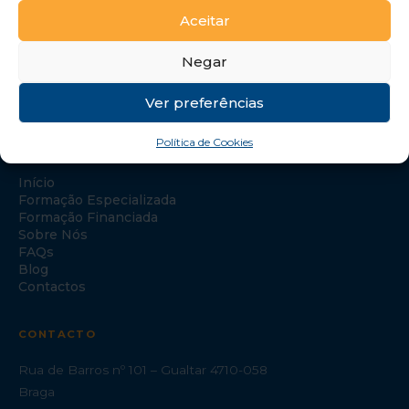
Aceitar
Negar
Ver preferências
Política de Cookies
NAVEGAÇÃO
Início
Formação Especializada
Formação Financiada
Sobre Nós
FAQs
Blog
Contactos
CONTACTO
Rua de Barros nº 101 – Gualtar 4710-058
Braga