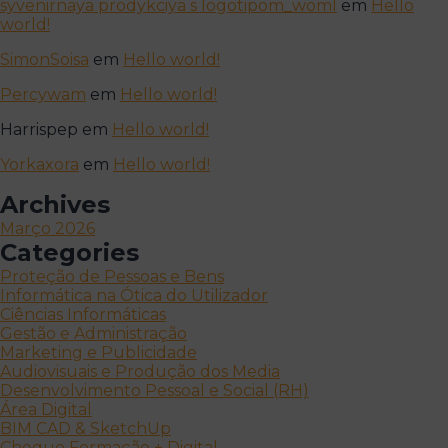
syvenirnaya prodykciya s logotipom_woml
em
Hello
world!
SimonSoisa
em
Hello world!
Percywam
em
Hello world!
Harrispep
em
Hello world!
Yorkaxora
em
Hello world!
Archives
Março 2026
Categories
Proteção de Pessoas e Bens
Informática na Ótica do Utilizador
Ciências Informáticas
Gestão e Administração
Marketing e Publicidade
Audiovisuais e Produção dos Media
Desenvolvimento Pessoal e Social (RH)
Área Digital
BIM CAD & SketchUp
Cheque Formação + Digital