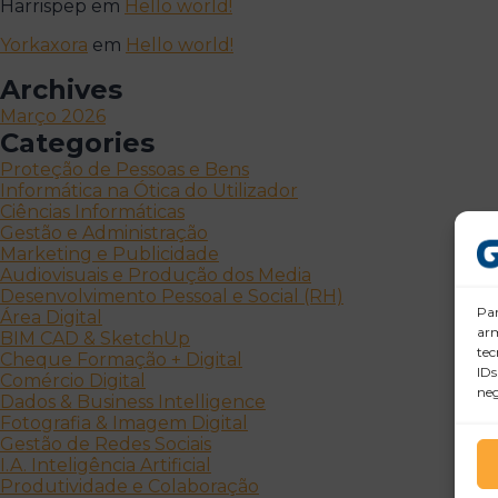
Harrispep
em
Hello world!
Yorkaxora
em
Hello world!
Archives
Março 2026
Categories
Proteção de Pessoas e Bens
Informática na Ótica do Utilizador
Ciências Informáticas
Gestão e Administração
Marketing e Publicidade
Audiovisuais e Produção dos Media
Desenvolvimento Pessoal e Social (RH)
Par
Área Digital
arm
BIM CAD & SketchUp
tec
Cheque Formação + Digital
IDs
Comércio Digital
neg
Dados & Business Intelligence
Fotografia & Imagem Digital
Gestão de Redes Sociais
I.A. Inteligência Artificial
Produtividade e Colaboração