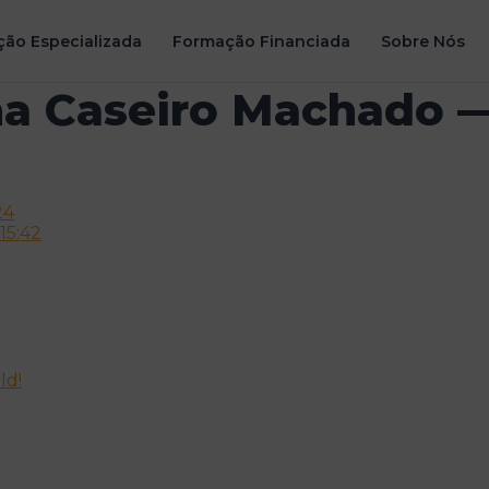
ão Especializada
Formação Financiada
Sobre Nós
na Caseiro Machado —
24
15:42
ld!