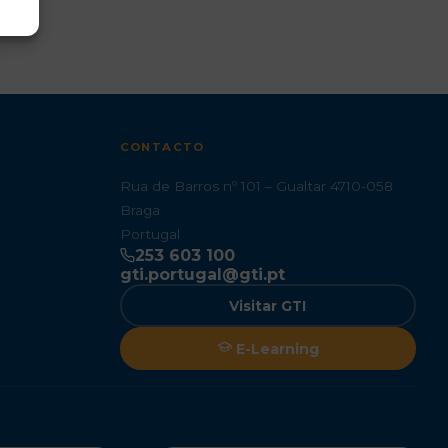
CONTACTO
Rua de Barros nº 101 – Gualtar 4710-058
Braga
Portugal
253 603 100
gti.portugal@gti.pt
Visitar GTI
E-Learning