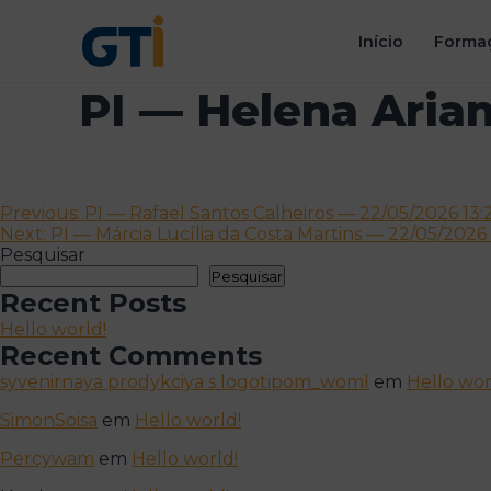
Início
Formaç
PI — Helena Aria
Navegação
Previous:
PI — Rafael Santos Calheiros — 22/05/2026 13:
Next:
PI — Márcia Lucília da Costa Martins — 22/05/2026 
de
Pesquisar
artigos
Pesquisar
Recent Posts
Hello world!
Recent Comments
syvenirnaya prodykciya s logotipom_woml
em
Hello wor
SimonSoisa
em
Hello world!
Percywam
em
Hello world!