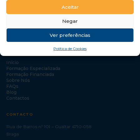
Aceitar
Negar
Ver preferências
Política de Cookies
NAVEGAÇÃO
Início
Formação Especializada
Formação Financiada
Sobre Nós
FAQs
Blog
Contactos
CONTACTO
Rua de Barros nº 101 – Gualtar 4710-058
Braga