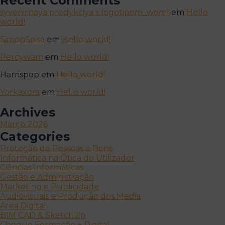
Recent Comments
syvenirnaya prodykciya s logotipom_woml
em
Hello
world!
SimonSoisa
em
Hello world!
Percywam
em
Hello world!
Harrispep
em
Hello world!
Yorkaxora
em
Hello world!
Archives
Março 2026
Categories
Proteção de Pessoas e Bens
Informática na Ótica do Utilizador
Ciências Informáticas
Gestão e Administração
Marketing e Publicidade
Audiovisuais e Produção dos Media
Área Digital
BIM CAD & SketchUp
Cheque Formação + Digital