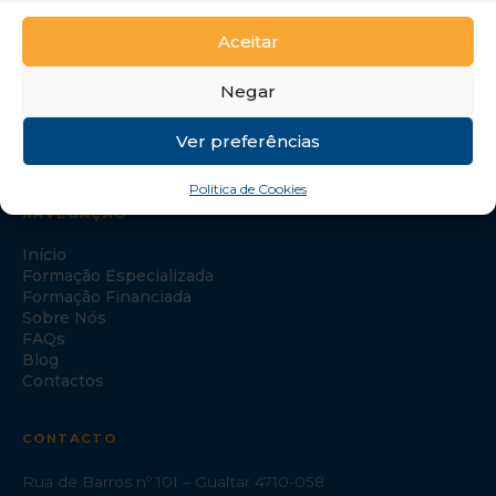
Aceitar
Negar
Ver preferências
Política de Cookies
NAVEGAÇÃO
Início
Formação Especializada
Formação Financiada
Sobre Nós
FAQs
Blog
Contactos
CONTACTO
Rua de Barros nº 101 – Gualtar 4710-058