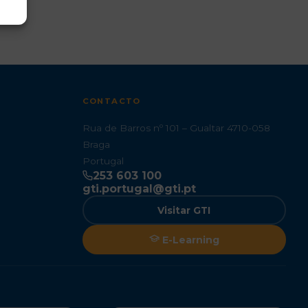
CONTACTO
Rua de Barros nº 101 – Gualtar 4710-058
Braga
Portugal
253 603 100
gti.portugal@gti.pt
Visitar GTI
E-Learning