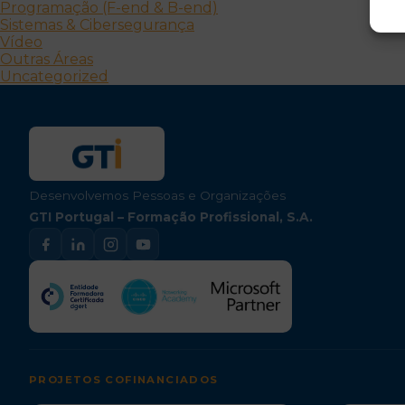
Programação (F-end & B-end)
Sistemas & Cibersegurança
Vídeo
Outras Áreas
Uncategorized
Desenvolvemos Pessoas e Organizações
GTI Portugal – Formação Profissional, S.A.
PROJETOS COFINANCIADOS