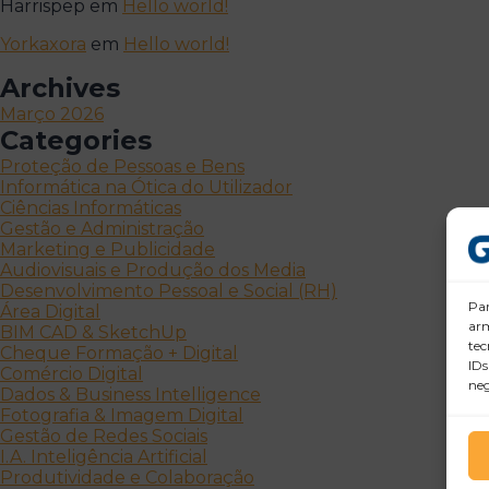
Harrispep
em
Hello world!
Yorkaxora
em
Hello world!
Archives
Março 2026
Categories
Proteção de Pessoas e Bens
Informática na Ótica do Utilizador
Ciências Informáticas
Gestão e Administração
Marketing e Publicidade
Audiovisuais e Produção dos Media
Desenvolvimento Pessoal e Social (RH)
Par
Área Digital
arm
BIM CAD & SketchUp
tec
Cheque Formação + Digital
IDs
Comércio Digital
neg
Dados & Business Intelligence
Fotografia & Imagem Digital
Gestão de Redes Sociais
I.A. Inteligência Artificial
Produtividade e Colaboração