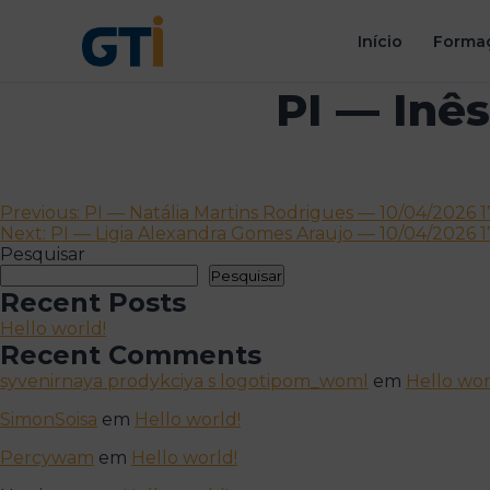
Início
Formaç
PI — Inê
Navegação
Previous:
PI — Natália Martins Rodrigues — 10/04/2026 1
Next:
PI — Ligia Alexandra Gomes Araujo — 10/04/2026 1
de
Pesquisar
artigos
Pesquisar
Recent Posts
Hello world!
Recent Comments
syvenirnaya prodykciya s logotipom_woml
em
Hello wor
SimonSoisa
em
Hello world!
Percywam
em
Hello world!