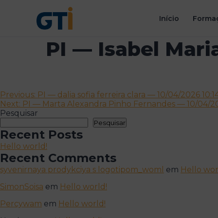
Início
Formaç
PI — Isabel Mari
Navegação
Previous:
PI — dalia sofia ferreira clara — 10/04/2026 10:1
Next:
PI — Marta Alexandra Pinho Fernandes — 10/04/20
de
Pesquisar
artigos
Pesquisar
Recent Posts
Hello world!
Recent Comments
syvenirnaya prodykciya s logotipom_woml
em
Hello wor
SimonSoisa
em
Hello world!
Percywam
em
Hello world!