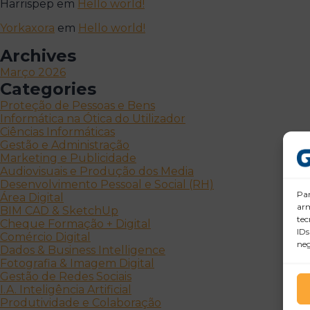
Harrispep
em
Hello world!
Yorkaxora
em
Hello world!
Archives
Março 2026
Categories
Proteção de Pessoas e Bens
Informática na Ótica do Utilizador
Ciências Informáticas
Gestão e Administração
Marketing e Publicidade
Audiovisuais e Produção dos Media
Desenvolvimento Pessoal e Social (RH)
Par
Área Digital
arm
BIM CAD & SketchUp
tec
Cheque Formação + Digital
IDs
Comércio Digital
neg
Dados & Business Intelligence
Fotografia & Imagem Digital
Gestão de Redes Sociais
I.A. Inteligência Artificial
Produtividade e Colaboração