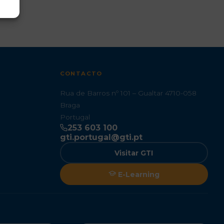
CONTACTO
Rua de Barros nº 101 – Gualtar 4710-058
Braga
Portugal
253 603 100
gti.portugal@gti.pt
Visitar GTI
E-Learning