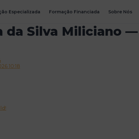
ão Especializada
Formação Financiada
Sobre Nós
a da Silva Miliciano —
4
26 10:18
ld!