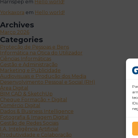
Harrispep
em
Hello world!
Yorkaxora
em
Hello world!
Archives
Março 2026
Categories
Proteção de Pessoas e Bens
Informática na Ótica do Utilizador
Ciências Informáticas
Gestão e Administração
Marketing e Publicidade
Audiovisuais e Produção dos Media
Desenvolvimento Pessoal e Social (RH)
Par
Área Digital
arm
BIM CAD & SketchUp
tec
Cheque Formação + Digital
IDs
Comércio Digital
neg
Dados & Business Intelligence
Fotografia & Imagem Digital
Gestão de Redes Sociais
I.A. Inteligência Artificial
Produtividade e Colaboração