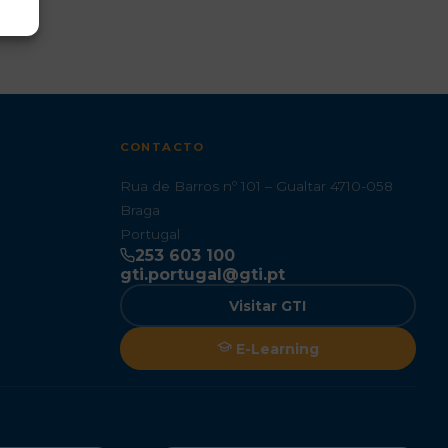
CONTACTO
Rua de Barros nº 101 – Gualtar 4710-058
Braga
Portugal
253 603 100
gti.portugal@gti.pt
Visitar GTI
E-Learning