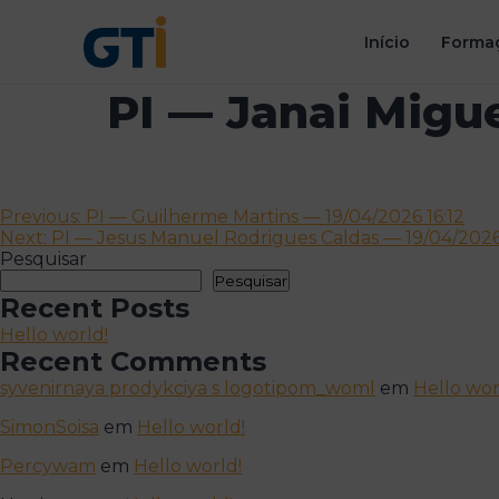
Início
Formaç
PI — Janai Migu
Navegação
Previous:
PI — Guilherme Martins — 19/04/2026 16:12
Next:
PI — Jesus Manuel Rodrigues Caldas — 19/04/2026
de
Pesquisar
artigos
Pesquisar
Recent Posts
Hello world!
Recent Comments
syvenirnaya prodykciya s logotipom_woml
em
Hello wor
SimonSoisa
em
Hello world!
Percywam
em
Hello world!