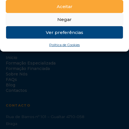
Aceitar
Negar
Ver preferências
Política de Cookies
NAVEGAÇÃO
Início
Formação Especializada
Formação Financiada
Sobre Nós
FAQs
Blog
Contactos
CONTACTO
Rua de Barros nº 101 – Gualtar 4710-058
Braga