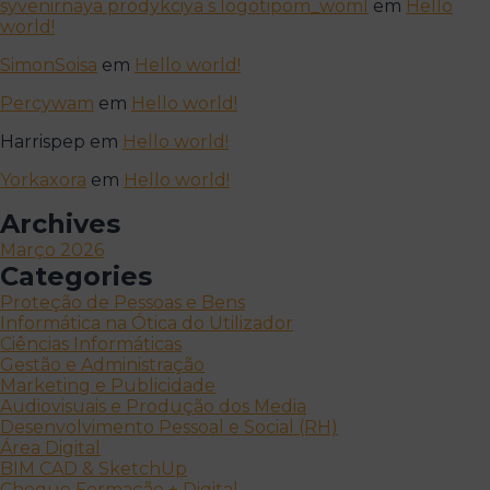
syvenirnaya prodykciya s logotipom_woml
em
Hello
world!
SimonSoisa
em
Hello world!
Percywam
em
Hello world!
Harrispep
em
Hello world!
Yorkaxora
em
Hello world!
Archives
Março 2026
Categories
Proteção de Pessoas e Bens
Informática na Ótica do Utilizador
Ciências Informáticas
Gestão e Administração
Marketing e Publicidade
Audiovisuais e Produção dos Media
Desenvolvimento Pessoal e Social (RH)
Área Digital
BIM CAD & SketchUp
Cheque Formação + Digital