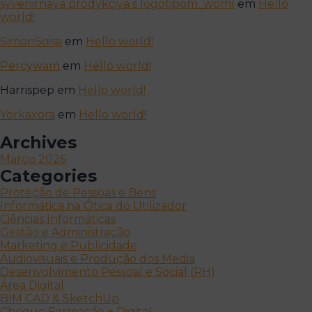
syvenirnaya prodykciya s logotipom_woml
em
Hello
world!
SimonSoisa
em
Hello world!
Percywam
em
Hello world!
Harrispep
em
Hello world!
Yorkaxora
em
Hello world!
Archives
Março 2026
Categories
Proteção de Pessoas e Bens
Informática na Ótica do Utilizador
Ciências Informáticas
Gestão e Administração
Marketing e Publicidade
Audiovisuais e Produção dos Media
Desenvolvimento Pessoal e Social (RH)
Área Digital
BIM CAD & SketchUp
Cheque Formação + Digital