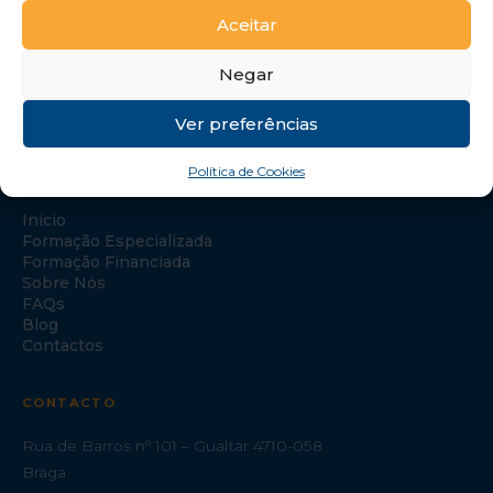
Aceitar
Negar
Ver preferências
Política de Cookies
NAVEGAÇÃO
Início
Formação Especializada
Formação Financiada
Sobre Nós
FAQs
Blog
Contactos
CONTACTO
Rua de Barros nº 101 – Gualtar 4710-058
Braga