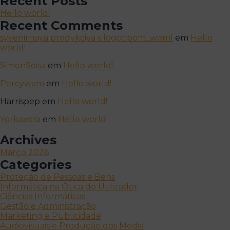
Recent Posts
Hello world!
Recent Comments
syvenirnaya prodykciya s logotipom_woml
em
Hello
world!
SimonSoisa
em
Hello world!
Percywam
em
Hello world!
Harrispep
em
Hello world!
Yorkaxora
em
Hello world!
Archives
Março 2026
Categories
Proteção de Pessoas e Bens
Informática na Ótica do Utilizador
Ciências Informáticas
Gestão e Administração
Marketing e Publicidade
Audiovisuais e Produção dos Media