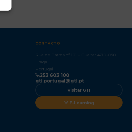
CONTACTO
Rua de Barros nº 101 – Gualtar 4710-058
Braga
Portugal
253 603 100
gti.portugal@gti.pt
Visitar GTI
E-Learning