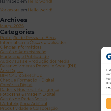
Harrispep
em
Hello world!
Yorkaxora
em
Hello world!
Archives
Março 2026
Categories
Proteção de Pessoas e Bens
Informática na Ótica do Utilizador
Ciências Informáticas
Gestão e Administração
Marketing e Publicidade
Audiovisuais e Produção dos Media
Desenvolvimento Pessoal e Social (RH)
Par
Área Digital
arm
BIM CAD & SketchUp
tec
Cheque Formação + Digital
IDs
Comércio Digital
neg
Dados & Business Intelligence
Fotografia & Imagem Digital
Gestão de Redes Sociais
I.A. Inteligência Artificial
Produtividade e Colaboração