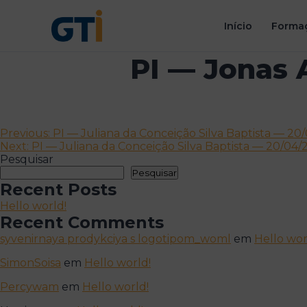
Início
Formaç
PI — Jonas 
Navegação
Previous:
PI — Juliana da Conceição Silva Baptista — 20
Next:
PI — Juliana da Conceição Silva Baptista — 20/04/
de
Pesquisar
artigos
Pesquisar
Recent Posts
Hello world!
Recent Comments
syvenirnaya prodykciya s logotipom_woml
em
Hello wor
SimonSoisa
em
Hello world!
Percywam
em
Hello world!