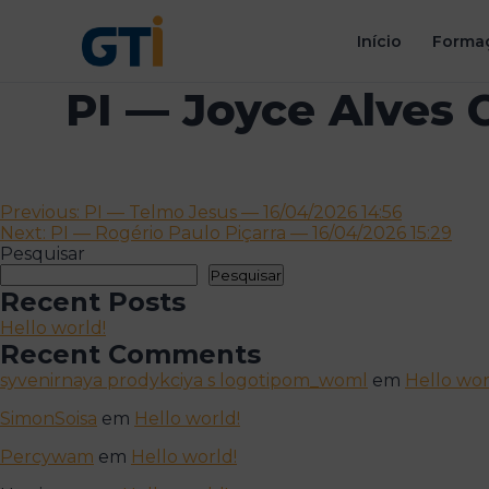
Início
Formaç
PI — Joyce Alves 
Navegação
Previous:
PI — Telmo Jesus — 16/04/2026 14:56
Next:
PI — Rogério Paulo Piçarra — 16/04/2026 15:29
de
Pesquisar
artigos
Pesquisar
Recent Posts
Hello world!
Recent Comments
syvenirnaya prodykciya s logotipom_woml
em
Hello wor
SimonSoisa
em
Hello world!
Percywam
em
Hello world!