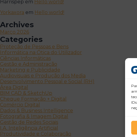
Harrispep
em
Hello world!
Yorkaxora
em
Hello world!
Archives
Março 2026
Categories
Proteção de Pessoas e Bens
Informática na Ótica do Utilizador
Ciências Informáticas
Gestão e Administração
Marketing e Publicidade
Audiovisuais e Produção dos Media
Desenvolvimento Pessoal e Social (RH)
Par
Área Digital
arm
BIM CAD & SketchUp
tec
Cheque Formação + Digital
IDs
Comércio Digital
neg
Dados & Business Intelligence
Fotografia & Imagem Digital
Gestão de Redes Sociais
I.A. Inteligência Artificial
Produtividade e Colaboração