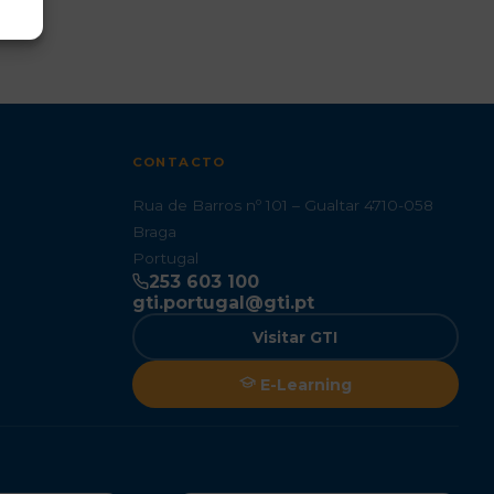
CONTACTO
Rua de Barros nº 101 – Gualtar 4710-058
Braga
Portugal
253 603 100
gti.portugal@gti.pt
Visitar GTI
E-Learning