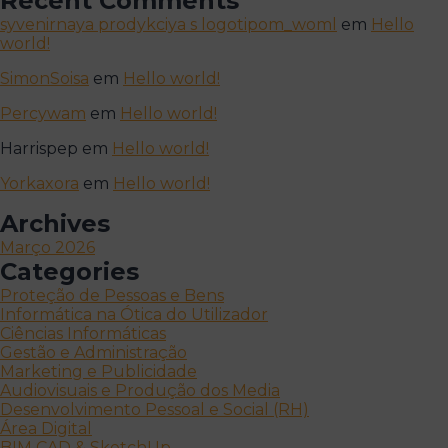
Recent Comments
syvenirnaya prodykciya s logotipom_woml
em
Hello
world!
SimonSoisa
em
Hello world!
Percywam
em
Hello world!
Harrispep
em
Hello world!
Yorkaxora
em
Hello world!
Archives
Março 2026
Categories
Proteção de Pessoas e Bens
Informática na Ótica do Utilizador
Ciências Informáticas
Gestão e Administração
Marketing e Publicidade
Audiovisuais e Produção dos Media
Desenvolvimento Pessoal e Social (RH)
Área Digital
BIM CAD & SketchUp