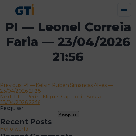
PI — Leonel Correia
Faria — 23/04/2026
21:56
Navegação
Previous:
PI — Kelvin Ruben Simancas Alves —
23/04/2026 21:28
de
Next:
PI — Pedro Miguel Capelo de Sousa —
artigos
23/04/2026 22:16
Pesquisar
Pesquisar
Recent Posts
Hello world!