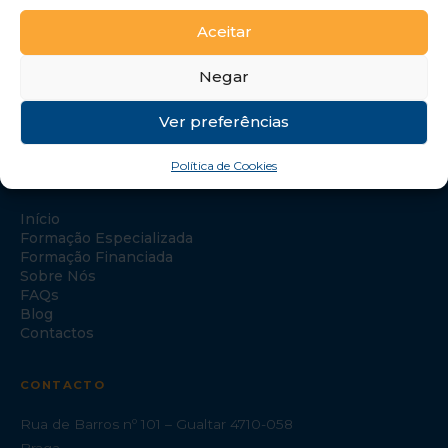
Aceitar
Negar
Ver preferências
Política de Cookies
NAVEGAÇÃO
Início
Formação Especializada
Formação Financiada
Sobre Nós
FAQs
Blog
Contactos
CONTACTO
Rua de Barros nº 101 – Gualtar 4710-058