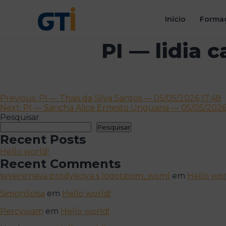
Início
Formaç
PI — lidia 
Navegação
Previous:
PI — Thais da Silva Santos — 05/05/2026 17:48
Next:
PI — Sancha Alice Ernesto Unguana — 05/05/2026
de
Pesquisar
artigos
Pesquisar
Recent Posts
Hello world!
Recent Comments
syvenirnaya prodykciya s logotipom_woml
em
Hello wor
SimonSoisa
em
Hello world!
Percywam
em
Hello world!