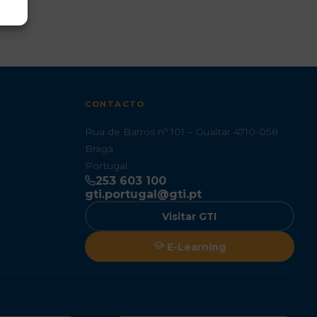
CONTACTO
Rua de Barros nº 101 – Gualtar 4710-058
Braga
Portugal
253 603 100
gti.portugal@gti.pt
Visitar GTI
E-Learning