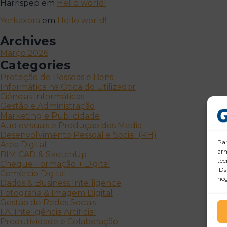
Harrispep
em
Hello world!
Yorkaxora
em
Hello world!
Archives
Março 2026
Categories
Proteção de Pessoas e Bens
Informática na Ótica do Utilizador
Ciências Informáticas
Gestão e Administração
Marketing e Publicidade
Audiovisuais e Produção dos Media
Desenvolvimento Pessoal e Social (RH)
Par
Área Digital
arm
BIM CAD & SketchUp
tec
Cheque Formação + Digital
IDs
Comércio Digital
neg
Dados & Business Intelligence
Fotografia & Imagem Digital
Gestão de Redes Sociais
I.A. Inteligência Artificial
Produtividade e Colaboração